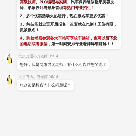
高级技师、PLC编程与实训
、汽车保养维修整形美容技
师、形象设计与形象管理
等热门专业招生！
2、多个优惠活动火热进行，现在报名享更多优惠！
3、纯技能就业班开启报名，改变就在此刻！工位有限，
抓紧报名！
4、到校考察参观各大车站可享校车接站，也可以
留下您
的电话或者微信
，第一时间安排专业老师详细讲解！！
北京万通小万老师 05:14
您好，我是网络咨询老师，有什么可以帮您的呢？
北京万通小万老师 05:14
您这边是想咨询什么问题呢？
北京万通小万老师 05:14
这样吧，我这边先给您发一些资料，里面也有咱们专业
老师的联系方式，您这边可以先做个了解，觉得合适可
以随时跟咱们专业老师联系，您看呢？