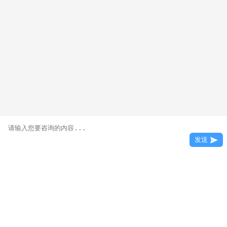
发送
首页
在线咨询
免费电话
咨询学费
【活动预告】企业行，8月14日，共